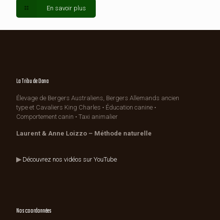
En savoir plus
La Tribu de Dana
Élevage de Bergers Australiens, Bergers Allemands ancien
type et Cavaliers King Charles • Éducation canine •
Comportement canin • Taxi animalier
Laurent & Anne Loizzo – Méthode naturelle
▶
Découvrez nos vidéos sur YouTube
Nos coordonnées