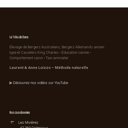
La Tribu de Dana
Élevage de Bergers Australiens, Bergers Allemands ancien
type et Cavaliers King Charles • Éducation canine •
Comportement canin • Taxi animalier
Laurent & Anne Loizzo – Méthode naturelle
▶
Découvrez nos vidéos sur YouTube
Nos coordonnées
Les Mivières
42 260 Crémeaux