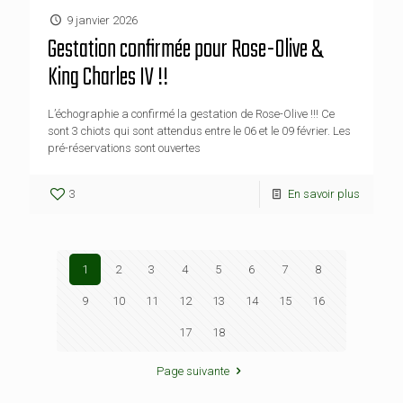
9 janvier 2026
Gestation confirmée pour Rose-Olive &
King Charles IV !!
L’échographie a confirmé la gestation de Rose-Olive !!! Ce
sont 3 chiots qui sont attendus entre le 06 et le 09 février. Les
pré-réservations sont ouvertes
3
En savoir plus
1
2
3
4
5
6
7
8
9
10
11
12
13
14
15
16
17
18
Page suivante