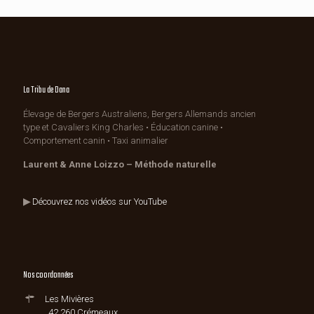
La Tribu de Dana
Élevage de Bergers Australiens, Bergers Allemands ancien
type et Cavaliers King Charles • Éducation canine •
Comportement canin • Taxi animalier
Laurent & Anne Loizzo – Méthode naturelle
▶
Découvrez nos vidéos sur YouTube
Nos coordonnées
Les Mivières
42 260 Crémeaux