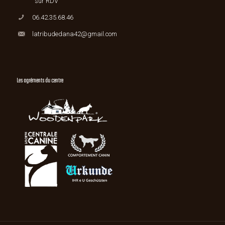
sur RDV
06.42.35.68.46
latribudedana42@gmail.com
Les agréments du centre