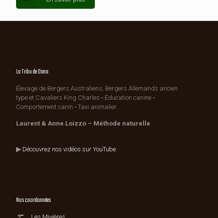
La Tribu de Dana
Élevage de Bergers Australiens, Bergers Allemands ancien
type et Cavaliers King Charles • Éducation canine •
Comportement canin • Taxi animalier
Laurent & Anne Loizzo – Méthode naturelle
▶
Découvrez nos vidéos sur YouTube
Nos coordonnées
Les Mivières