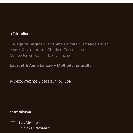
La Tribu de Dana
Élevage de Bergers Australiens, Bergers Allemands ancien
type et Cavaliers King Charles • Éducation canine •
Comportement canin • Taxi animalier
Laurent & Anne Loizzo – Méthode naturelle
▶
Découvrez nos vidéos sur YouTube
Nos coordonnées
Les Mivières
42 260 Crémeaux