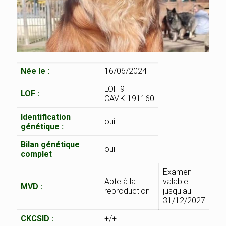
Née le :
16/06/2024
LOF 9
LOF :
CAV.K.191160
Identification
oui
génétique :
Bilan génétique
oui
complet
Examen
Apte à la
valable
MVD :
reproduction
jusqu'au
31/12/2027
CKCSID :
+/+