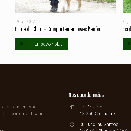
29 juin 2017
29 ju
Ecole du Chiot – Comportement avec l’enfant
Ecol
En savoir plus
Nos coordonnées
emands ancien type
Les Mivières
 • Comportement canin •
42 260 Crémeaux
Du Lundi au Samedi