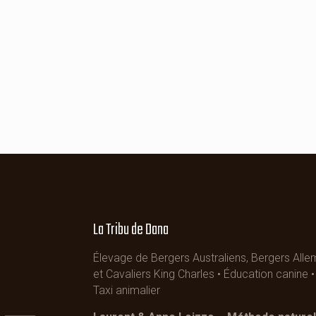
La Tribu de Dana
Élevage de Bergers Australiens, Bergers All
et Cavaliers King Charles • Éducation canine
Taxi animalier