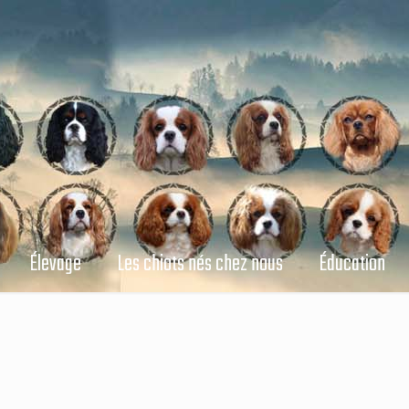
Élevage
Les chiots nés chez nous
Éducation