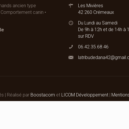
emands ancien type
Les Mivières
 • Comportement canin •
42 260 Crémeaux
Du Lundi au Samedi
De 9h à 12h et de 14h à 
le
sur RDV
06.42.35.68.46
latribudedana42@gmail
és | Réalisé par
Boostacom
et
LICOM Développement
|
Mention