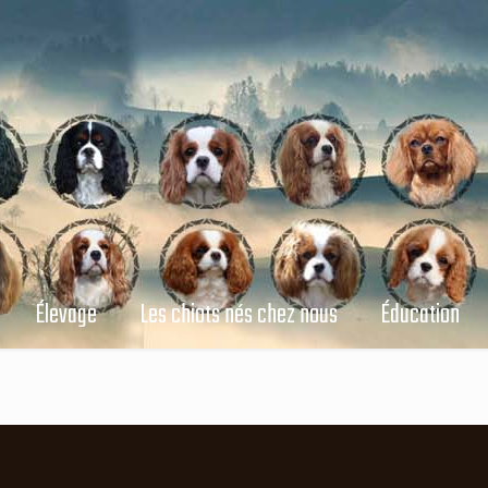
Élevage
Les chiots nés chez nous
Éducation