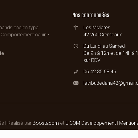
Nos coordonnées
emands ancien type
Les Mivières
 • Comportement canin •
42 260 Crémeaux
Du Lundi au Samedi
De 9h à 12h et de 14h à 
le
sur RDV
06.42.35.68.46
latribudedana42@gmail
és | Réalisé par
Boostacom
et
LICOM Développement
|
Mention