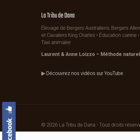
La Tribu de Dana
Élevage de Bergers Australiens, Bergers All
et Cavaliers King Charles • Éducation canine
Taxi animalier
Laurent & Anne Loizzo – Méthode naturel
▶
Découvrez nos vidéos sur YouTube
© 2026 La Tribu de Dana - Tous droits réserv