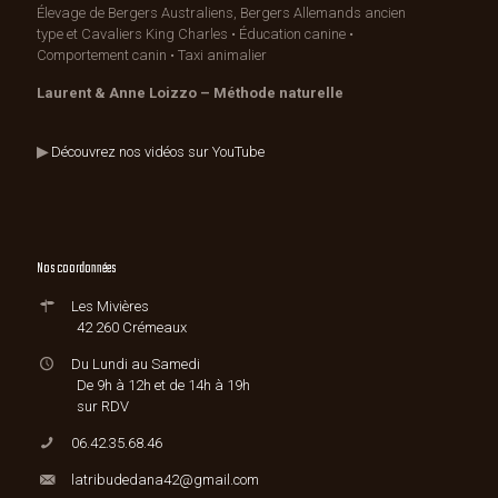
Élevage de Bergers Australiens, Bergers Allemands ancien
type et Cavaliers King Charles • Éducation canine •
Comportement canin • Taxi animalier
Laurent & Anne Loizzo – Méthode naturelle
▶
Découvrez nos vidéos sur YouTube
Nos coordonnées
Les Mivières
42 260 Crémeaux
Du Lundi au Samedi
De 9h à 12h et de 14h à 19h
sur RDV
06.42.35.68.46
latribudedana42@gmail.com