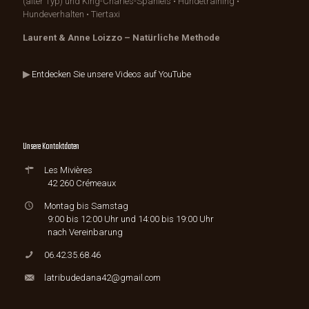
(alter Typ) und King-Charles-Spaniels • Hundetraining •
Hundeverhalten • Tiertaxi
Laurent & Anne Loizzo – Natürliche Methode
▶
Entdecken Sie unsere Videos auf YouTube
Unsere Kontaktdaten
Les Mivières
42 260 Crémeaux
Montag bis Samstag
9:00 bis 12:00 Uhr und 14:00 bis 19:00 Uhr
nach Vereinbarung
06.42.35.68.46
latribudedana42@gmail.com