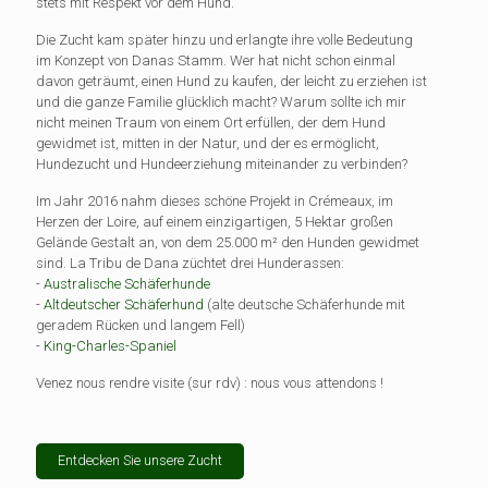
stets mit Respekt vor dem Hund.
Die Zucht kam später hinzu und erlangte ihre volle Bedeutung
im Konzept von Danas Stamm. Wer hat nicht schon einmal
davon geträumt, einen Hund zu kaufen, der leicht zu erziehen ist
und die ganze Familie glücklich macht? Warum sollte ich mir
nicht meinen Traum von einem Ort erfüllen, der dem Hund
gewidmet ist, mitten in der Natur, und der es ermöglicht,
Hundezucht und Hundeerziehung miteinander zu verbinden?
Im Jahr 2016 nahm dieses schöne Projekt in Crémeaux, im
Herzen der Loire, auf einem einzigartigen, 5 Hektar großen
Gelände Gestalt an, von dem 25.000 m² den Hunden gewidmet
sind. La Tribu de Dana züchtet drei Hunderassen:
-
Australische Schäferhunde
-
Altdeutscher Schäferhund
(alte deutsche Schäferhunde mit
geradem Rücken und langem Fell)
-
King-Charles-Spaniel
Venez nous rendre visite (sur rdv) : nous vous attendons !
Entdecken Sie unsere Zucht