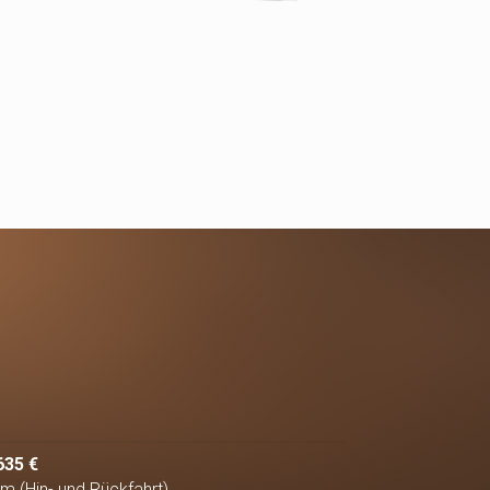
635 €
km (Hin- und Rückfahrt)