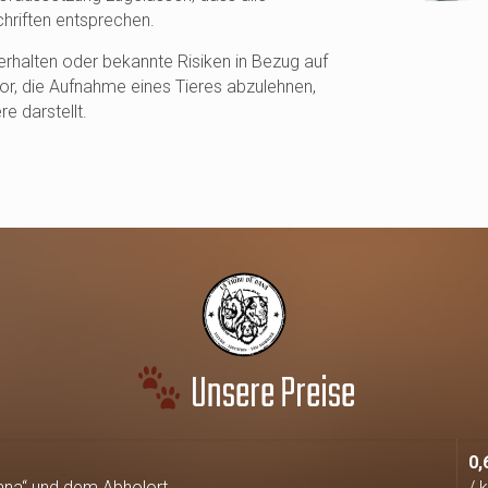
hriften entsprechen.
Verhalten oder bekannte Risiken in Bezug auf
 vor, die Aufnahme eines Tieres abzulehnen,
e darstellt.
Unsere Preise
0,
ana“ und dem Abholort.
/ 