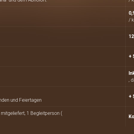
0,
/ 
12
+ 
In
, 
+ 
nden und Feiertagen
itgeliefert, 1 Begleitperson (
Ko