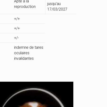
Apte à la
jusqu'au
reproduction
17/03/2027
+/+
+/+
+/-
indemne de tares
oculaires
invalidantes