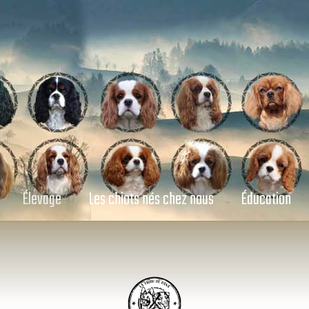
Élevage
Les chiots nés chez nous
Éducation