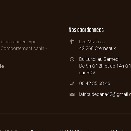
Nos coordonnées
emands ancien type
Les Mivières
 • Comportement canin •
42 260 Crémeaux
Du Lundi au Samedi
De 9h à 12h et de 14h à 
le
sur RDV
06.42.35.68.46
latribudedana42@gmail